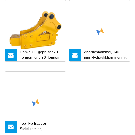
Homie CE-geprüfter 20-
Abbruchhammer, 140-
Tonnen- und 30-Tonnen-
mm-Hydraulikhammer mit
Kastenbagger mit seitlich
Meißelspitze, 20-Tonnen-
oben schallgedämpfter
Bagger-Steinbrecher
Korea-Technologie,
hydraulischer
Steinbrecher,
hydraulischer
Steinhammer
Top-Typ-Bagger-
Steinbrecher,
hydraulischer Brecher,