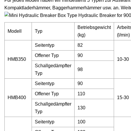
Für jedes Modell haben wir mindestens 3 Typen zur Auswa
Kompaktladerhämmer, Baggerhammerhämmer usw. an. Weitere 
Betriebsgewicht
Arbeit
Modell
Typ
(kg)
(l/min)
Seitentyp
82
Offener Typ
90
HMB350
10-30
Schallgedämpfter
98
Typ
Seitentyp
90
Offener Typ
110
HMB400
15-30
Schallgedämpfter
130
Typ
Seitentyp
100