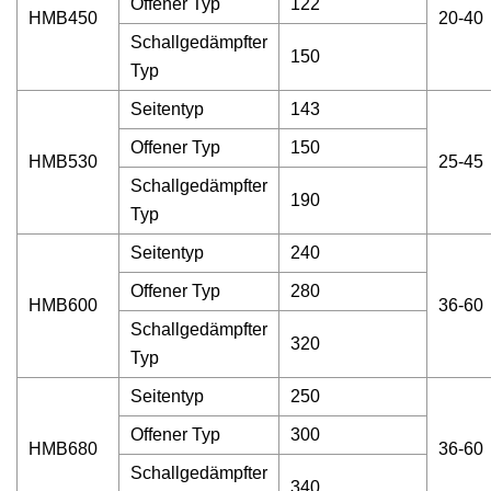
Offener Typ
122
HMB450
20-40
Schallgedämpfter
150
Typ
Seitentyp
143
Offener Typ
150
HMB530
25-45
Schallgedämpfter
190
Typ
Seitentyp
240
Offener Typ
280
HMB600
36-60
Schallgedämpfter
320
Typ
Seitentyp
250
Offener Typ
300
HMB680
36-60
Schallgedämpfter
340