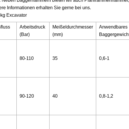
hl. Neben Baggerhämmern bieten wir auch Pfahlrammenhämmer
Informationen erhalten Sie gerne bei uns.
sfluss
Arbeitsdruck
Meißeldurchmesser
Anwendbares
(Bar)
(mm)
Baggergewicht
80-110
35
0,6-1
90-120
40
0,8-1,2