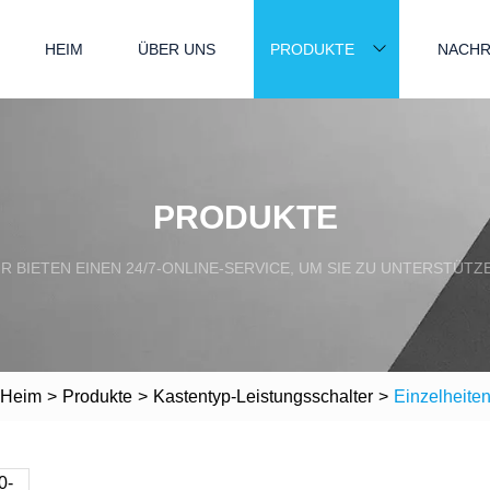
HEIM
ÜBER UNS
PRODUKTE
NACHR
PRODUKTE
R BIETEN EINEN 24/7-ONLINE-SERVICE, UM SIE ZU UNTERSTÜTZ
Heim
>
Produkte
>
Kastentyp-Leistungsschalter
>
Einzelheite