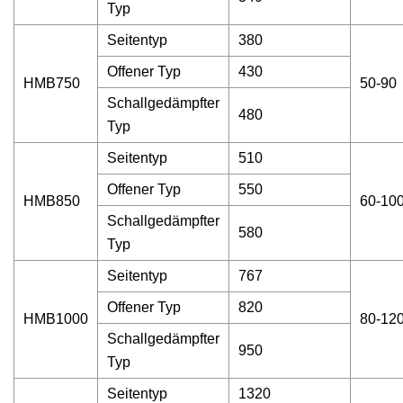
Typ
Seitentyp
380
Offener Typ
430
HMB750
50-90
Schallgedämpfter
480
Typ
Seitentyp
510
Offener Typ
550
HMB850
60-10
Schallgedämpfter
580
Typ
Seitentyp
767
Offener Typ
820
HMB1000
80-12
Schallgedämpfter
950
Typ
Seitentyp
1320